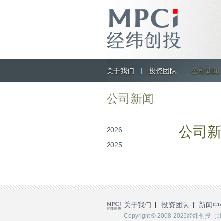
关于我们
投资团队
公司新闻
公司新闻
公司
2026
2025
关于我们
投资团队
新闻中
Copyright © 2008-2026经