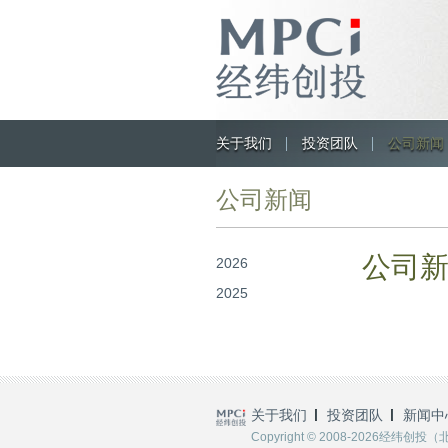
关于我们
投资团队
公司新闻
公司新闻
公司
2026
2025
关于我们
投资团队
新闻中
Copyright © 2008-2026经