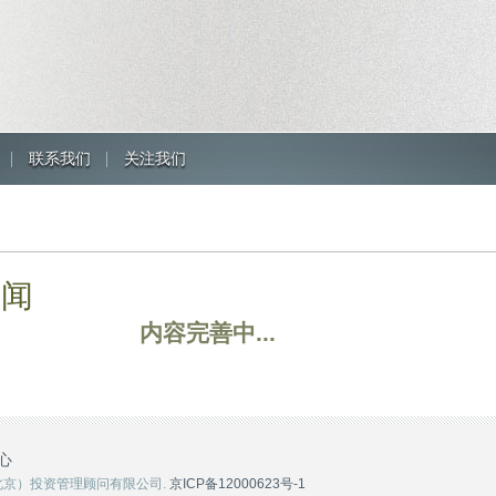
联系我们
关注我们
新闻
内容完善中...
心
纬创投（北京）投资管理顾问有限公司.
京ICP备12000623号-1