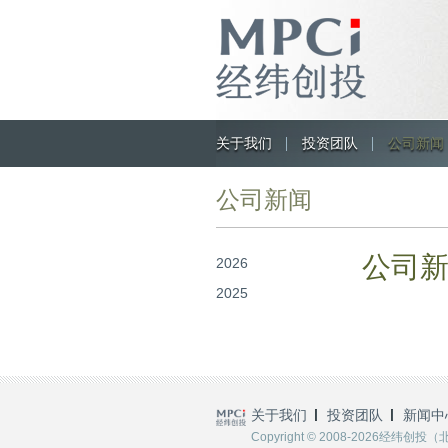
关于我们
投资团队
公司新闻
公司新闻
公司
2026
2025
关于我们
投资团队
新闻中
Copyright © 2008-2026经