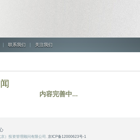
联系我们
关注我们
新闻
内容完善中...
心
纬创投（北京）投资管理顾问有限公司.
京ICP备12000623号-1