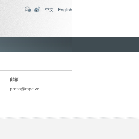
中文
English
邮箱
press@mpc.vc