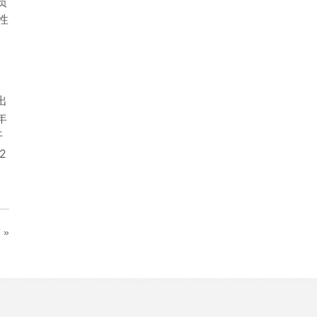
贡
性
出
年
开
2
 »