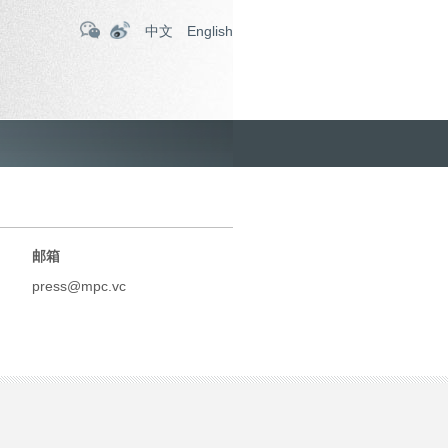
中文
English
邮箱
press@mpc.vc