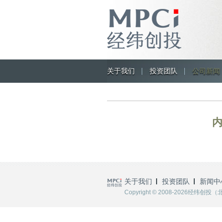
关于我们
投资团队
公司新闻
内
关于我们
投资团队
新闻中
Copyright © 2008-2026经